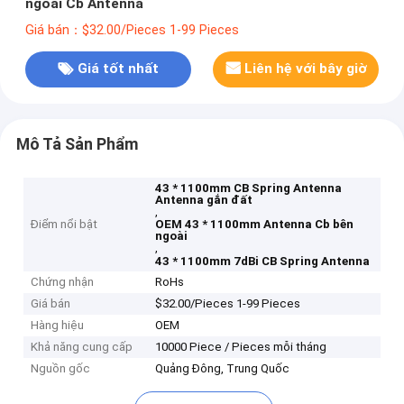
ngoài Cb Antenna
Giá bán：$32.00/Pieces 1-99 Pieces
Giá tốt nhất
Liên hệ với bây giờ
Mô Tả Sản Phẩm
43 * 1100mm CB Spring Antenna
Antenna gắn đất
,
Điểm nổi bật
OEM 43 * 1100mm Antenna Cb bên
ngoài
,
43 * 1100mm 7dBi CB Spring Antenna
Chứng nhận
RoHs
Giá bán
$32.00/Pieces 1-99 Pieces
Hàng hiệu
OEM
Khả năng cung cấp
10000 Piece / Pieces mỗi tháng
Nguồn gốc
Quảng Đông, Trung Quốc