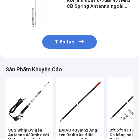
Roi linh hoạt 6-7dBi 477Mhz
CB Spring Antenna ngoài
Cb Antenna
Tiếp tục
Sản Phẩm Khuyến Cáo
SUS Whip DV gắn
BAIAO 433mhz Ăng-
3ft 5ft 4 Ft Ăn
Antenna 433mhz với
ten Radio Xe điện
Cb bằng sợi th