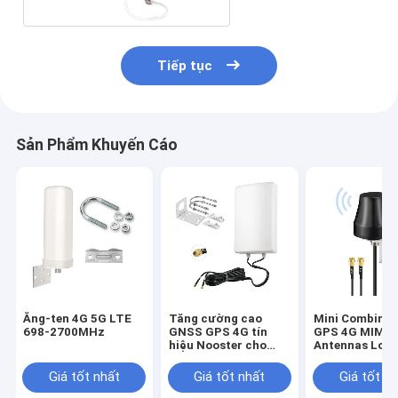
Tiếp tục
Sản Phẩm Khuyến Cáo
Ăng-ten 4G 5G LTE
Tăng cường cao
Mini Combinat
698-2700MHz
GNSS GPS 4G tín
GPS 4G MIMO 
hiệu Nooster cho
Antennas Lon
nhà
UV Resistance
50 Ohm Imped
Giá tốt nhất
Giá tốt nhất
Giá tốt n