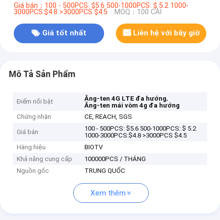
Giá bán：100 - 500PCS: $5.6 500-1000PCS: $ 5.2 1000-
3000PCS:$4.8 >3000PCS $4.5
MOQ：100 CÁI
Giá tốt nhất
Liên hệ với bây giờ
Mô Tả Sản Phẩm
,
Ăng-ten 4G LTE đa hướng
Điểm nổi bật
Ăng-ten mái vòm 4g đa hướng
Chứng nhận
CE, REACH, SGS
100 - 500PCS: $5.6 500-1000PCS: $ 5.2
Giá bán
1000-3000PCS:$4.8 >3000PCS $4.5
Hàng hiệu
BIOTV
Khả năng cung cấp
100000PCS / THÁNG
Nguồn gốc
TRUNG QUỐC
Xem thêm